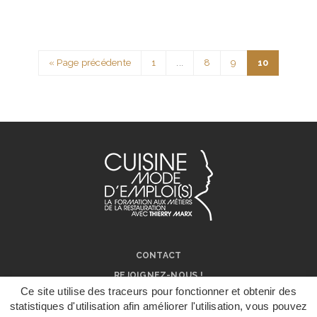
« Page précédente
1
...
8
9
10
CONTACT
REJOIGNEZ-NOUS !
Ce site utilise des traceurs pour fonctionner et obtenir des
NOS RÉSEAUX SOCIAUX
statistiques d'utilisation afin améliorer l'utilisation, vous pouvez
ON PARLE DE NOUS !