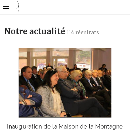
Gestion des traceurs
Ouvrir
Cuisine
la
mode
navigation
emploi
Notre actualité
114 résultats
Inauguration de la Maison de la Montagne