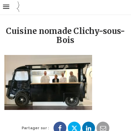
Gestion des traceurs
Ouvrir
Cuisine
la
mode
navigation
emploi
Cuisine nomade Clichy-sous-
Bois
Partager sur :