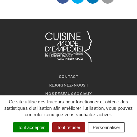
Partager
Partager
Partager
Partager
sur
sur
sur
par
Facebook
Twitter
LinkedIn
e-
mail
CONTACT
REJOIGNEZ-NOUS !
NOS RÉSEAUX SOCIAUX
Ce site utilise des traceurs pour fonctionner et obtenir des
ON PARLE DE NOUS !
statistiques d'utilisation afin améliorer l'utilisation, vous pouvez
MENTIONS LÉGALES
contrôler ceux que vous souhaitez activer.
DÉPOSER UN
DOSSIER DE
CANDIDATURE
Tout accepter
Tout refuser
Personnaliser