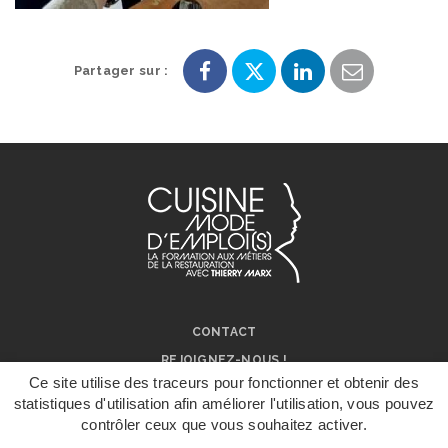
Partager sur :
Partager
Partager
Partager
Partager
sur
sur
sur
par
Facebook
Twitter
LinkedIn
e-
mail
CONTACT
REJOIGNEZ-NOUS !
Ce site utilise des traceurs pour fonctionner et obtenir des
NOS RÉSEAUX SOCIAUX
statistiques d'utilisation afin améliorer l'utilisation, vous pouvez
ON PARLE DE NOUS !
contrôler ceux que vous souhaitez activer.
DÉPOSER UN
DOSSIER DE
MENTIONS LÉGALES
CANDIDATURE