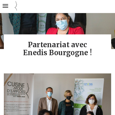
Gestion des traceurs
Ouvrir
Cuisine
la
mode
navigation
emploi
Partenariat avec
Enedis Bourgogne !