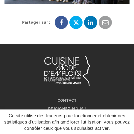
Partager sur :
Partager
Partager
Partager
Partager
sur
sur
sur
par
Facebook
Twitter
LinkedIn
e-
mail
CONTACT
REJOIGNEZ-NOUS !
Ce site utilise des traceurs pour fonctionner et obtenir des
NOS RÉSEAUX SOCIAUX
statistiques d'utilisation afin améliorer l'utilisation, vous pouvez
ON PARLE DE NOUS !
contrôler ceux que vous souhaitez activer.
DÉPOSER UN
DOSSIER DE