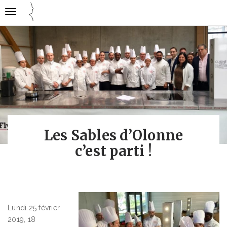
Gestion des traceurs
Ouvrir
Cuisine
la
mode
navigation
emploi
Les Sables d’Olonne
c’est parti !
Lundi 25 février
2019, 18