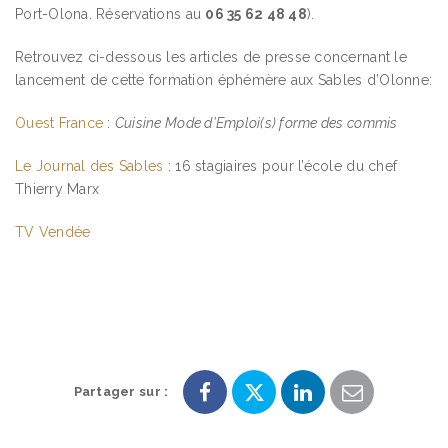
Port-Olona. Réservations au
06 35 62 48 48
).
Retrouvez ci-dessous les articles de presse concernant le
lancement de cette formation éphémère aux Sables d’Olonne:
Ouest France
:
Cuisine Mode d’Emploi(s) forme des commis
Le Journal des Sables
: 16 stagiaires pour l’école du chef
Thierry Marx
TV Vendée
Partager sur :
Partager
Partager
Partager
Partager
sur
sur
sur
par