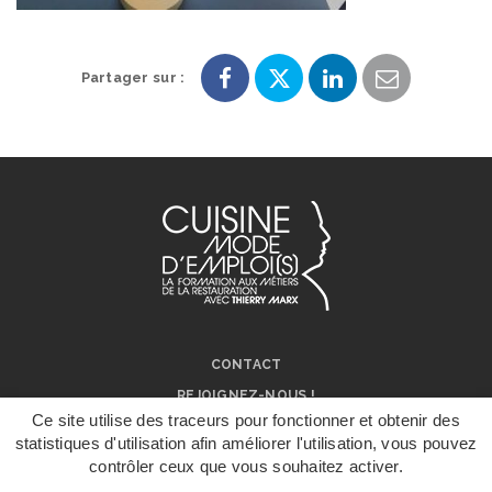
Partager sur :
Partager
Partager
Partager
Partager
sur
sur
sur
par
Facebook
Twitter
LinkedIn
e-
mail
CONTACT
REJOIGNEZ-NOUS !
Ce site utilise des traceurs pour fonctionner et obtenir des
NOS RÉSEAUX SOCIAUX
statistiques d'utilisation afin améliorer l'utilisation, vous pouvez
ON PARLE DE NOUS !
contrôler ceux que vous souhaitez activer.
DÉPOSER UN
DOSSIER DE
MENTIONS LÉGALES
CANDIDATURE