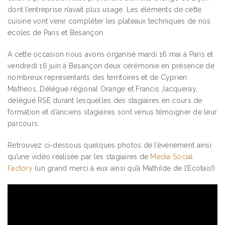
dont l’entreprise n’avait plus usage. Les éléments de cette
cuisine vont venir compléter les plateaux techniques de nos
écoles de Paris et Besançon.
A cette occasion nous avons organisé mardi 16 mai à Paris et
vendredi 16 juin à Besançon deux cérémonie en présence de
nombreux représentants des territoires et de Cyprien
Matheos, Délégué régional Orange et Francis Jacqueray,
délégué RSE durant lesquelles des stagiaires en cours de
formation et d’anciens stagiaires sont venus témoigner de leur
parcours.
Retrouvez ci-dessous quelques photos de l’événement ainsi
qu’une vidéo réalisée par les stagiaires de
Media Social
Factory
(un grand merci à eux ainsi qu’à Mathilde de l’Ecotais!)
Lecteur
vidéo