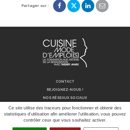
Partager sur :
Partager
Partager
Partager
Partager
sur
sur
sur
par
Facebook
Twitter
LinkedIn
e-
mail
CONTACT
REJOIGNEZ-NOUS !
NOS RÉSEAUX SOCIAUX
ON PARLE DE NOUS !
Ce site utilise des traceurs pour fonctionner et obtenir des
statistiques d'utilisation afin améliorer l'utilisation, vous pouvez
MENTIONS LÉGALES
contrôler ceux que vous souhaitez activer.
DÉPOSER UN
DOSSIER DE
CANDIDATURE