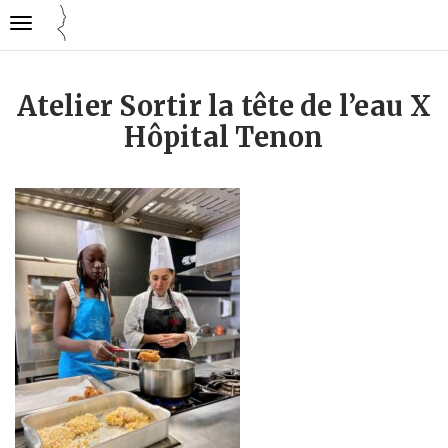
Gestion des traceurs
Ouvrir
Cuisine
la
mode
navigation
emploi
Atelier Sortir la tête de l’eau X
Hôpital Tenon