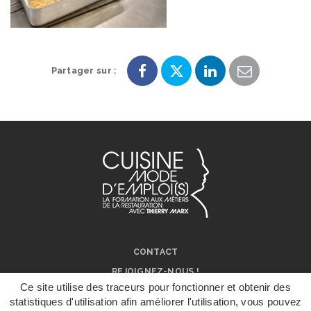
Partager sur :
Partager
Partager
Partager
Partager
sur
sur
sur
par
Facebook
Twitter
LinkedIn
e-
mail
CONTACT
REJOIGNEZ-NOUS !
Ce site utilise des traceurs pour fonctionner et obtenir des
NOS RÉSEAUX SOCIAUX
statistiques d'utilisation afin améliorer l'utilisation, vous pouvez
ON PARLE DE NOUS !