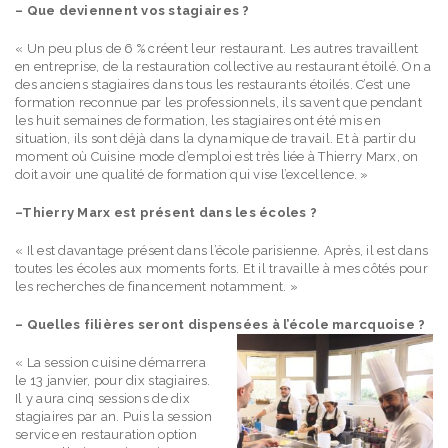
– Que deviennent vos stagiaires ?
« Un peu plus de 6 % créent leur restaurant. Les autres travaillent
en entreprise, de la restauration collective au restaurant étoilé. On a
des anciens stagiaires dans tous les restaurants étoilés. C’est une
formation reconnue par les professionnels, ils savent que pendant
les huit semaines de formation, les stagiaires ont été mis en
situation, ils sont déjà dans la dynamique de travail. Et à partir du
moment où Cuisine mode d’emploi est très liée à Thierry Marx, on
doit avoir une qualité de formation qui vise l’excellence. »
–Thierry Marx est présent dans les écoles ?
« Il est davantage présent dans l’école parisienne. Après, il est dans
toutes les écoles aux moments forts. Et il travaille à mes côtés pour
les recherches de financement notamment. »
– Quelles filières seront dispensées à l’école marcquoise ?
« La session cuisine démarrera
le 13 janvier, pour dix stagiaires.
Il y aura cinq sessions de dix
stagiaires par an. Puis la session
service en restauration option