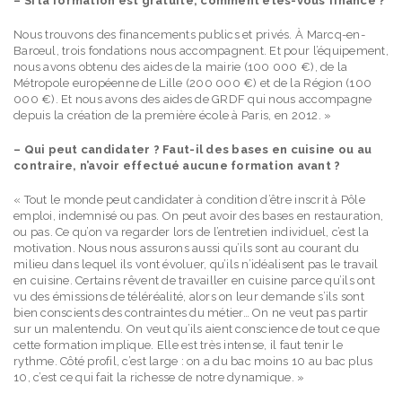
– Si la formation est gratuite, comment êtes-vous financé ?
Nous trouvons des financements publics et privés. À Marcq-en-
Barœul, trois fondations nous accompagnent. Et pour l’équipement,
nous avons obtenu des aides de la mairie (100 000 €), de la
Métropole européenne de Lille (200 000 €) et de la Région (100
000 €). Et nous avons des aides de GRDF qui nous accompagne
depuis la création de la première école à Paris, en 2012. »
– Qui peut candidater ? Faut-il des bases en cuisine ou au
contraire, n’avoir effectué aucune formation avant ?
« Tout le monde peut candidater à condition d’être inscrit à Pôle
emploi, indemnisé ou pas. On peut avoir des bases en restauration,
ou pas. Ce qu’on va regarder lors de l’entretien individuel, c’est la
motivation. Nous nous assurons aussi qu’ils sont au courant du
milieu dans lequel ils vont évoluer, qu’ils n’idéalisent pas le travail
en cuisine. Certains rêvent de travailler en cuisine parce qu’ils ont
vu des émissions de téléréalité, alors on leur demande s’ils sont
bien conscients des contraintes du métier… On ne veut pas partir
sur un malentendu. On veut qu’ils aient conscience de tout ce que
cette formation implique. Elle est très intense, il faut tenir le
rythme. Côté profil, c’est large : on a du bac moins 10 au bac plus
10, c’est ce qui fait la richesse de notre dynamique. »