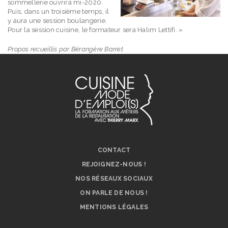
sommellerie ouvrira mi-2020.
Puis, dans un troisième temps, il
y aura une session boulangerie.
Pour la session cuisine, le formateur sera Halim Lettifi. »
Propos recueillis par Bérangère Barret
CONTACT
REJOIGNEZ-NOUS !
NOS RÉSEAUX SOCIAUX
ON PARLE DE NOUS !
MENTIONS LÉGALES