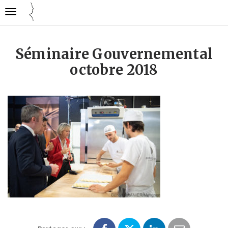
Gestion des traceurs
Ouvrir
Cuisine
la
mode
navigation
emploi
Séminaire Gouvernemental
octobre 2018