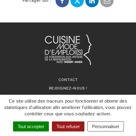
Partager sur :
Partager
Partager
Partager
Partager
sur
sur
sur
par
Facebook
Twitter
LinkedIn
e-
mail
CONTACT
REJOIGNEZ-NOUS !
NOS RÉSEAUX SOCIAUX
Ce site utilise des traceurs pour fonctionner et obtenir des
ON PARLE DE NOUS !
statistiques d'utilisation afin améliorer l'utilisation, vous pouvez
contrôler ceux que vous souhaitez activer.
DÉPOSER UN
MENTIONS LÉGALES
DOSSIER DE
CANDIDATURE
Tout accepter
Tout refuser
Personnaliser