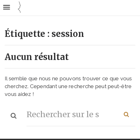
Gestion des traceurs
Ouvrir
Cuisine
la
mode
navigation
emploi
Étiquette :
session
Aucun résultat
Il semble que nous ne pouvons trouver ce que vous
cherchez. Cependant une recherche peut peut-être
vous aidez !