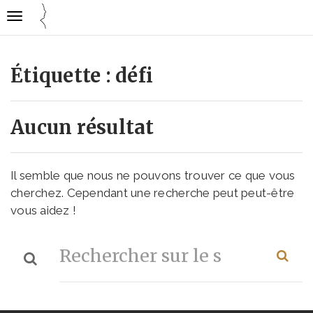
Gestion des traceurs
Ouvrir
Cuisine
la
mode
navigation
emploi
Étiquette :
défi
Aucun résultat
Il semble que nous ne pouvons trouver ce que vous
cherchez. Cependant une recherche peut peut-être
vous aidez !