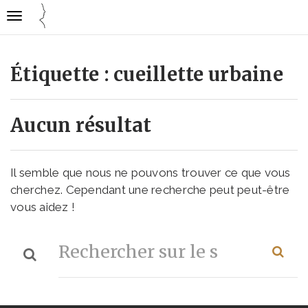
Gestion des traceurs
Ouvrir
Cuisine
la
mode
navigation
emploi
Étiquette :
cueillette urbaine
Aucun résultat
Il semble que nous ne pouvons trouver ce que vous
cherchez. Cependant une recherche peut peut-être
vous aidez !