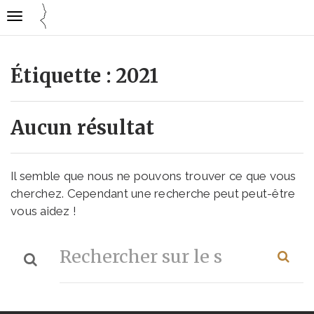
Gestion des traceurs
Ouvrir
Cuisine
la
mode
navigation
emploi
Étiquette :
2021
Aucun résultat
Il semble que nous ne pouvons trouver ce que vous
cherchez. Cependant une recherche peut peut-être
vous aidez !