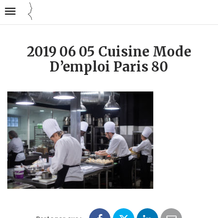
Gestion des traceurs
Ouvrir
Cuisine
la
mode
navigation
emploi
2019 06 05 Cuisine Mode
D’emploi Paris 80