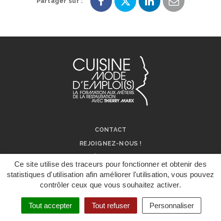
Partager sur :
Partager
Partager
Partager
Partager
sur
sur
sur
par
Facebook
Twitter
LinkedIn
e-
mail
CONTACT
REJOIGNEZ-NOUS !
NOS RÉSEAUX SOCIAUX
Ce site utilise des traceurs pour fonctionner et obtenir des
ON PARLE DE NOUS !
statistiques d'utilisation afin améliorer l'utilisation, vous pouvez
contrôler ceux que vous souhaitez activer.
DÉPOSER UN
MENTIONS LÉGALES
DOSSIER DE
CANDIDATURE
Tout accepter
Tout refuser
Personnaliser