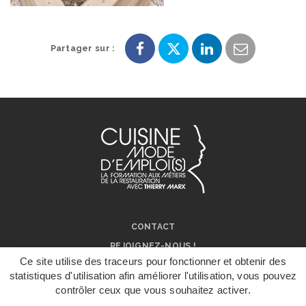
Partager sur :
Partager
Partager
Partager
Partager
sur
sur
sur
par
Facebook
Twitter
LinkedIn
e-
mail
CONTACT
REJOIGNEZ-NOUS !
Ce site utilise des traceurs pour fonctionner et obtenir des
NOS RÉSEAUX SOCIAUX
statistiques d'utilisation afin améliorer l'utilisation, vous pouvez
ON PARLE DE NOUS !
contrôler ceux que vous souhaitez activer.
DÉPOSER UN
DOSSIER DE
MENTIONS LÉGALES
CANDIDATURE