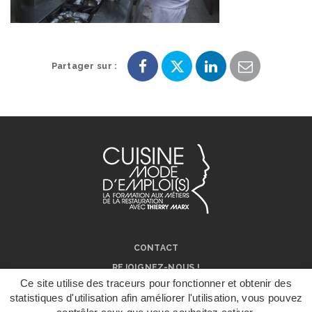
Partager sur :
Partager
Partager
Partager
Partager
sur
sur
sur
par
Facebook
Twitter
LinkedIn
e-
mail
CONTACT
REJOIGNEZ-NOUS !
Ce site utilise des traceurs pour fonctionner et obtenir des
NOS RÉSEAUX SOCIAUX
statistiques d'utilisation afin améliorer l'utilisation, vous pouvez
ON PARLE DE NOUS !
DÉPOSER UN