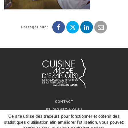
Partager sur :
Partager
Partager
Partager
Partager
sur
sur
sur
par
Facebook
Twitter
LinkedIn
e-
mail
CONTACT
REJOIGNEZ-NOUS !
Ce site utilise des traceurs pour fonctionner et obtenir des
NOS RÉSEAUX SOCIAUX
statistiques d'utilisation afin améliorer l'utilisation, vous pouvez
ON PARLE DE NOUS !
DÉPOSER UN