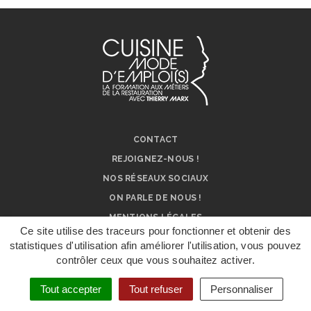
Facebook
Twitter
LinkedIn
e-
mail
CONTACT
REJOIGNEZ-NOUS !
NOS RÉSEAUX SOCIAUX
ON PARLE DE NOUS !
MENTIONS LÉGALES
Ce site utilise des traceurs pour fonctionner et obtenir des
statistiques d'utilisation afin améliorer l'utilisation, vous pouvez
contrôler ceux que vous souhaitez activer.
DÉPOSER UN
DOSSIER DE
CANDIDATURE
Tout accepter
Tout refuser
Personnaliser