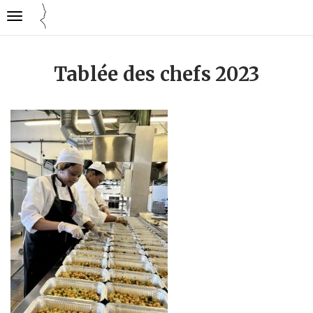
Gestion des traceurs
Ouvrir
Cuisine
la
mode
navigation
emploi
Tablée des chefs 2023