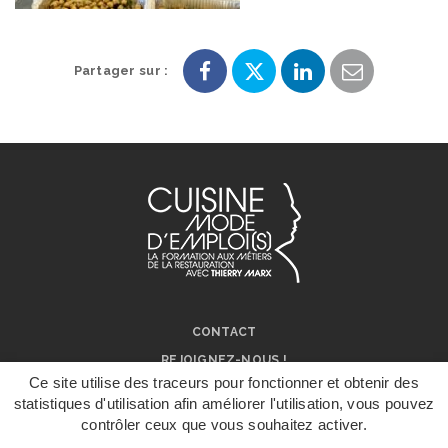
Partager sur :
Partager
Partager
Partager
Partager
sur
sur
sur
par
Facebook
Twitter
LinkedIn
e-
mail
CONTACT
REJOIGNEZ-NOUS !
Ce site utilise des traceurs pour fonctionner et obtenir des
NOS RÉSEAUX SOCIAUX
statistiques d'utilisation afin améliorer l'utilisation, vous pouvez
ON PARLE DE NOUS !
contrôler ceux que vous souhaitez activer.
DÉPOSER UN
DOSSIER DE
MENTIONS LÉGALES
CANDIDATURE